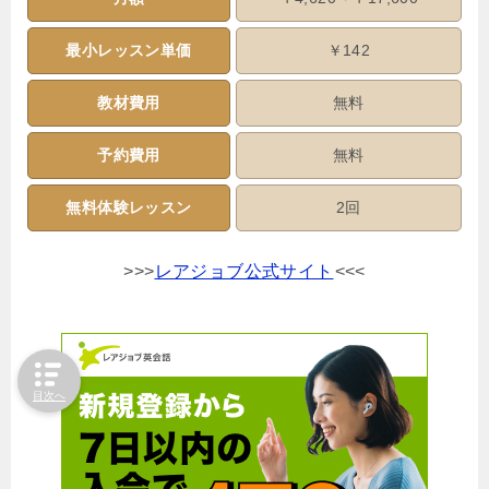
最小レッスン単価
￥142
教材費用
無料
予約費用
無料
無料体験レッスン
2回
>>>
レアジョブ公式サイト
<<<
目次へ