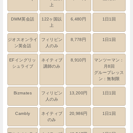
上
DMM英会話
122ヶ国以
6,480円
1日1回
上
ジオスオンライ
フィリピン
8,778円
1日1回
ン英会話
人のみ
EFイングリッ
ネイティブ
8,910円
マンツーマン：
シュライブ
講師のみ
月8回
グループレッス
ン：無制限
Bizmates
フィリピン
13,200円
1日1回
人のみ
Cambly
ネイティブ
20,986円
1日1回
のみ