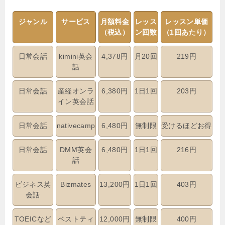
ジャンル
サービス
月額料金
レッス
レッスン単価
（税込）
ン回数
（1回あたり）
日常会話
kimini英会
4,378円
月20回
219円
話
日常会話
産経オンラ
6,380円
1日1回
203円
イン英会話
日常会話
nativecamp
6,480円
無制限
受けるほどお得
日常会話
DMM英会
6,480円
1日1回
216円
話
ビジネス英
Bizmates
13,200円
1日1回
403円
会話
TOEICなど
ベストティ
12,000円
無制限
400円