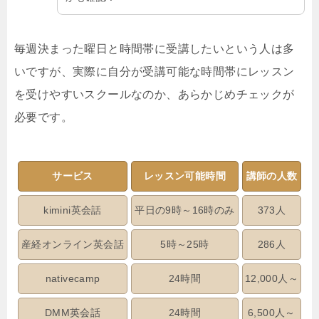
毎週決まった曜日と時間帯に受講したいという人は多
いですが、実際に自分が受講可能な時間帯にレッスン
を受けやすいスクールなのか、あらかじめチェックが
必要です。
サービス
レッスン可能時間
講師の人数
kimini英会話
平日の9時～16時のみ
373人
産経オンライン英会話
5時～25時
286人
nativecamp
24時間
12,000人～
DMM英会話
24時間
6,500人～