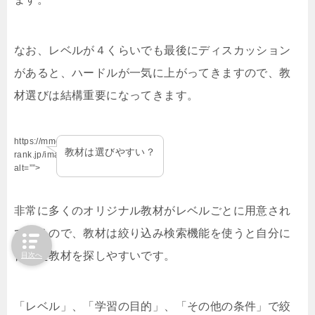
なお、レベルが４くらいでも最後にディスカッション
があると、ハードルが一気に上がってきますので、教
材選びは結構重要になってきます。
https://mmo-
教材は選びやすい？
rank.jp/images/hatena.jpg”
alt=””>
非常に多くのオリジナル教材がレベルごとに用意され
ているので、教材は絞り込み検索機能を使うと自分に
合った教材を探しやすいです。
目次へ
「レベル」、「学習の目的」、「その他の条件」で絞