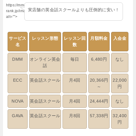
https://mmo-
実店舗の英会話スクールよりも圧倒的に安い！
rank.jp/images/point.jpg”
alt=””>
サービス
レッスン形態
レッスン回
月額料金
入会金
名
数
DMM
オンライン英会
毎日
6,480円
なし
話
ECC
英会話スクール
月4回
20,366円
22,000
～
円
NOVA
英会話スクール
月4回
24,444円
なし
GAVA
英会話スクール
月8回
57,338円
32,400
円