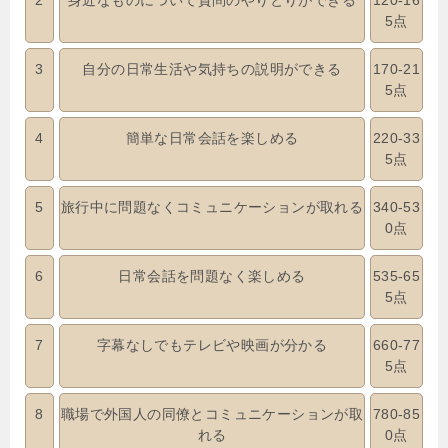
2
身近なものについて質問のやりとりができる
120-16
5点
3
自分の日常生活や気持ちの説明ができる
170-21
5点
4
簡単な日常会話を楽しめる
220-33
5点
5
旅行中に問題なくコミュニケーションが取れる
340-53
0点
6
日常会話を問題なく楽しめる
535-65
5点
7
字幕なしでもテレビや映画が分かる
660-77
5点
8
職場で外国人の同僚とコミュニケーションが取
780-85
れる
0点