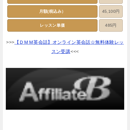
月額(税込み）
45,100円
レッスン単価
485円
>>>
【ＤＭＭ英会話】オンライン英会話☆無料体験レッ
スン受講
<<<