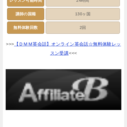
レッスン可能時間
24時間
講師の国籍
130ヶ国
無料体験回数
2回
>>>
【ＤＭＭ英会話】オンライン英会話☆無料体験レッ
スン受講
<<<