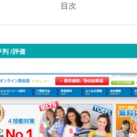
目次
判 /評価