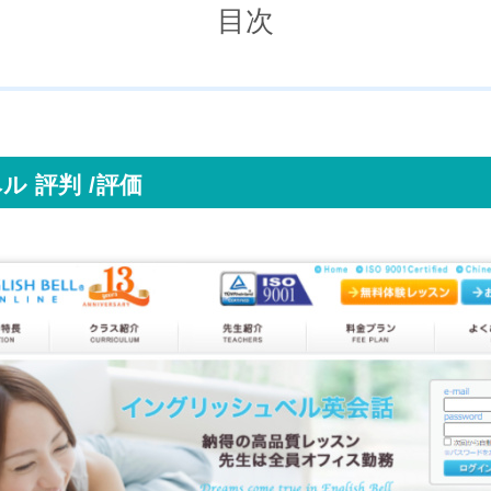
目次
 評判 /評価